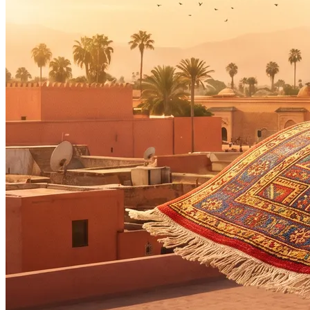
Ce que coûte une agence digitale au Maroc
en 2026
Fourchettes réalistes par type de
prestation
Le vrai coût de choisir le moins-disant
Questions à poser lors de votre appel de
sélection
FAQ : Agence digitale au Maroc
Quelle est la différence entre une agence
digitale et une agence web au Maroc ?
Faut-il choisir une agence à Casablanca
même si mon entreprise est à Rabat ou
Marrakech ?
Combien de temps dure un contrat avec
une agence digitale au Maroc ?
Est-ce qu’une agence marocaine peut
travailler pour une entreprise
internationale ?
Quels sont les signaux d’alerte d’une
agence digitale peu sérieuse au Maroc ?