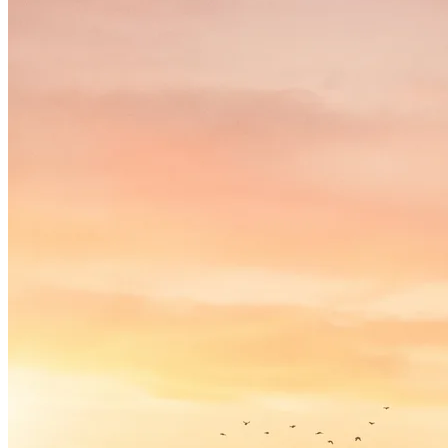
Cartographie des agences digitales
marocaines par ville
Casablanca : la concentration principale
Rabat : le marché institutionnel et des
grandes administrations
Marrakech : tourisme, hospitalité et
gastronomie haut de gamme
Tanger : un marché en développement
Travailler avec une agence nationale sans
contrainte géographique
Les 6 critères pour choisir votre agence
digitale au Maroc
1. Le portfolio avec des métriques, pas
des logos
2. La structure et la stabilité de l’équipe
3. La transparence contractuelle et la
propriété des livrables
4. Le reporting et l’accès en temps réel
aux données
5. La connaissance réelle du marché
marocain
6. L’alignement stratégique, pas
seulement l’exécution