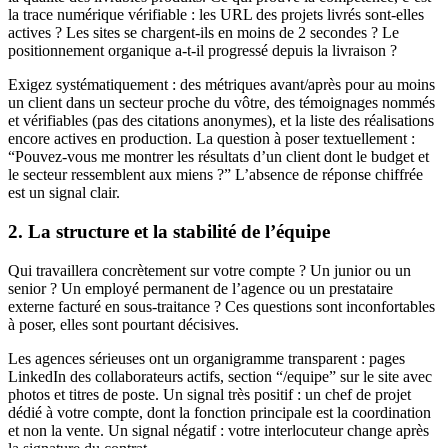
la trace numérique vérifiable : les URL des projets livrés sont-elles
actives ? Les sites se chargent-ils en moins de 2 secondes ? Le
positionnement organique a-t-il progressé depuis la livraison ?
Exigez systématiquement : des métriques avant/après pour au moins
un client dans un secteur proche du vôtre, des témoignages nommés
et vérifiables (pas des citations anonymes), et la liste des réalisations
encore actives en production. La question à poser textuellement :
“Pouvez-vous me montrer les résultats d’un client dont le budget et
le secteur ressemblent aux miens ?” L’absence de réponse chiffrée
est un signal clair.
2. La structure et la stabilité de l’équipe
Qui travaillera concrètement sur votre compte ? Un junior ou un
senior ? Un employé permanent de l’agence ou un prestataire
externe facturé en sous-traitance ? Ces questions sont inconfortables
à poser, elles sont pourtant décisives.
Les agences sérieuses ont un organigramme transparent : pages
LinkedIn des collaborateurs actifs, section “/equipe” sur le site avec
photos et titres de poste. Un signal très positif : un chef de projet
dédié à votre compte, dont la fonction principale est la coordination
et non la vente. Un signal négatif : votre interlocuteur change après