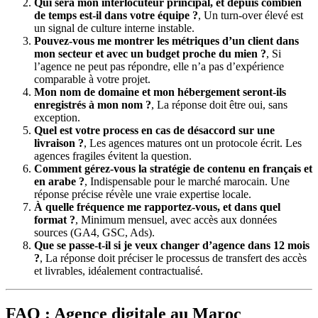
Qui sera mon interlocuteur principal, et depuis combien
de temps est-il dans votre équipe ?
, Un turn-over élevé est
un signal de culture interne instable.
Pouvez-vous me montrer les métriques d’un client dans
mon secteur et avec un budget proche du mien ?
, Si
l’agence ne peut pas répondre, elle n’a pas d’expérience
comparable à votre projet.
Mon nom de domaine et mon hébergement seront-ils
enregistrés à mon nom ?
, La réponse doit être oui, sans
exception.
Quel est votre process en cas de désaccord sur une
livraison ?
, Les agences matures ont un protocole écrit. Les
agences fragiles évitent la question.
Comment gérez-vous la stratégie de contenu en français et
en arabe ?
, Indispensable pour le marché marocain. Une
réponse précise révèle une vraie expertise locale.
À quelle fréquence me rapportez-vous, et dans quel
format ?
, Minimum mensuel, avec accès aux données
sources (GA4, GSC, Ads).
Que se passe-t-il si je veux changer d’agence dans 12 mois
?
, La réponse doit préciser le processus de transfert des accès
et livrables, idéalement contractualisé.
FAQ : Agence digitale au Maroc