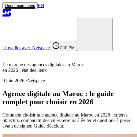
EN
Open main menu
Travailler avec Netspace
7:10 PM
Accueil
Services
Réalisations
Agence
Journal
Contact
contact@netspace.ma
Le marché des agences digitales au Maroc
en 2026 : état des lieux
9 juin 2026
·
Netspace
Le marché des agences digitales au Maroc
Agence digitale au Maroc : le guide
en 2026 : état des lieux
Qu’est-ce qu’une vraie agence digitale au
complet pour choisir en 2026
Maroc en 2026 ?
Agence digitale, agence de
Comment choisir une agence digitale au Maroc en 2026 : critères
communication, freelance : trois modèles
objectifs, comparatif des villes, erreurs à éviter et questions à poser
distincts
avant de signer. Guide décideur.
Les services qui font la différence entre
une bonne agence et une excellente