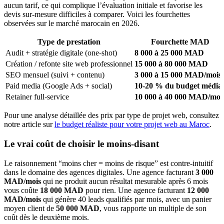
aucun tarif, ce qui complique l’évaluation initiale et favorise les
devis sur-mesure difficiles à comparer. Voici les fourchettes
observées sur le marché marocain en 2026.
Type de prestation
Fourchette MAD
Audit + stratégie digitale (one-shot)
8 000 à 25 000 MAD
Création / refonte site web professionnel
15 000 à 80 000 MAD
SEO mensuel (suivi + contenu)
3 000 à 15 000 MAD/mois
Paid media (Google Ads + social)
10-20 % du budget média
Retainer full-service
10 000 à 40 000 MAD/moi
Pour une analyse détaillée des prix par type de projet web, consultez
notre article sur
le budget réaliste pour votre projet web au Maroc
.
Le vrai coût de choisir le moins-disant
Le raisonnement “moins cher = moins de risque” est contre-intuitif
dans le domaine des agences digitales. Une agence facturant
3 000
MAD/mois
qui ne produit aucun résultat mesurable après 6 mois
vous coûte
18 000 MAD
pour rien. Une agence facturant
12 000
MAD/mois
qui génère 40 leads qualifiés par mois, avec un panier
moyen client de
50 000 MAD
, vous rapporte un multiple de son
coût dès le deuxième mois.