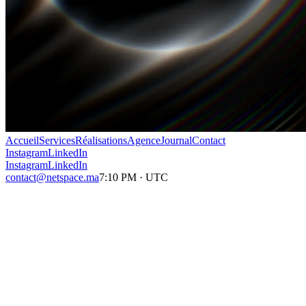
Accueil
Services
Réalisations
Agence
Journal
Contact
Instagram
LinkedIn
Instagram
LinkedIn
contact@netspace.ma
7:10 PM
·
UTC