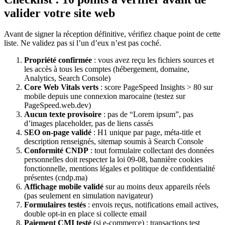
valider votre site web
Avant de signer la réception définitive, vérifiez chaque point de cette
liste. Ne validez pas si l’un d’eux n’est pas coché.
Propriété confirmée
: vous avez reçu les fichiers sources et
les accès à tous les comptes (hébergement, domaine,
Analytics, Search Console)
Core Web Vitals verts
: score PageSpeed Insights > 80 sur
mobile depuis une connexion marocaine (testez sur
PageSpeed.web.dev)
Aucun texte provisoire
: pas de “Lorem ipsum”, pas
d’images placeholder, pas de liens cassés
SEO on-page validé
: H1 unique par page, méta-title et
description renseignés, sitemap soumis à Search Console
Conformité CNDP
: tout formulaire collectant des données
personnelles doit respecter la loi 09-08, bannière cookies
fonctionnelle, mentions légales et politique de confidentialité
présentes (cndp.ma)
Affichage mobile validé
sur au moins deux appareils réels
(pas seulement en simulation navigateur)
Formulaires testés
: envois reçus, notifications email actives,
double opt-in en place si collecte email
Paiement CMI testé
(si e-commerce) : transactions test