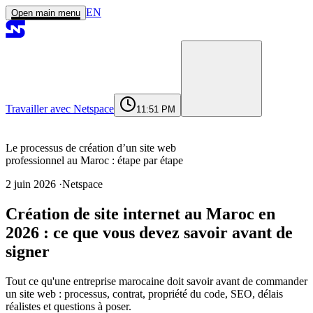
EN
Open main menu
Travailler avec Netspace
11:51 PM
Accueil
Services
Réalisations
Agence
Journal
Contact
contact@netspace.ma
Le processus de création d’un site web
professionnel au Maroc : étape par étape
2 juin 2026
·
Netspace
Le processus de création d’un site web
Création de site internet au Maroc en
professionnel au Maroc : étape par étape
2026 : ce que vous devez savoir avant de
Phase 1 : Audit et stratégie (1 à 2
semaines)
signer
Phase 2 : Architecture et maquettes (1 à
3 semaines)
Tout ce qu'une entreprise marocaine doit savoir avant de commander
Phase 3 : Développement (2 à 6
un site web : processus, contrat, propriété du code, SEO, délais
semaines selon périmètre)
réalistes et questions à poser.
Phase 4 : SEO et contenu (en parallèle