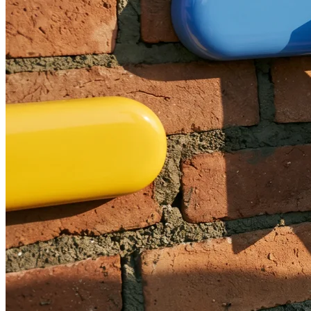
Ce qu’il ne faut pas choisir pour une ETI
Checklist : 10 points à vérifier avant de
valider votre site web
FAQ : Création de site internet au Maroc
Combien de temps faut-il pour créer un
site web professionnel au Maroc ?
Faut-il héberger son site au Maroc ou à
l’étranger ?
Peut-on créer un site web en arabe et en
français au Maroc ?
Comment récupérer son site si on change
d’agence ?
Faut-il un développeur en interne si on
travaille avec une agence web ?