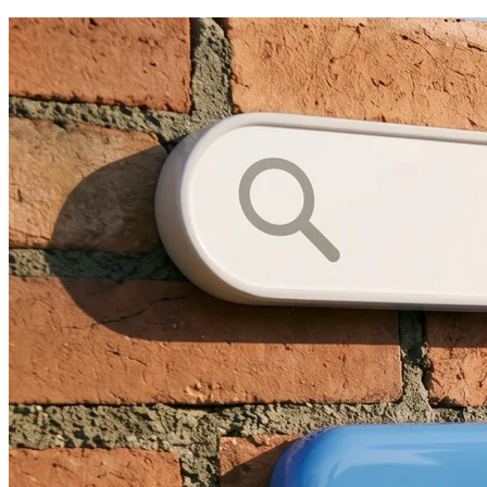
du développement)
Phase 5 : Recette et mise en ligne (1
semaine)
Tableau comparatif : types de sites selon
votre besoin
Les 7 questions contractuelles à poser
avant de signer
1. Qui est propriétaire du code source ?
2. Qui détient le nom de domaine et
l’hébergement ?
3. Que se passe-t-il si vous arrêtez de
travailler avec l’agence ?
4. Le SEO est-il inclus ou en option ?
5. Quel est le délai garanti et que se
passe-t-il en cas de retard ?
6. Qu’est-ce qui est inclus dans la
maintenance ?
7. Comment sont gérées les révisions
hors scope initial ?
Les technologies recommandées pour le
marché marocain en 2026
Sites vitrines et corporate
Sites e-commerce