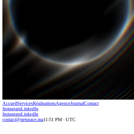
Accueil
Services
Réalisations
Agence
Journal
Contact
Instagram
LinkedIn
Instagram
LinkedIn
contact@netspace.ma
11:51 PM
·
UTC