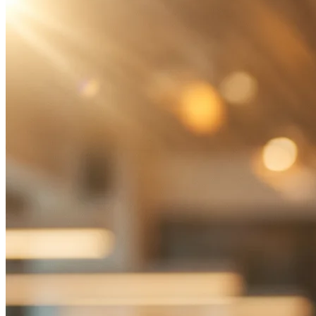
Présentation des agences digitales notables
à Casablanca en 2026
Netspace : Studio branding, digital et tech
Kamaweb : Performance digitale et
grands comptes
WebSuccess : Lead generation et PME
WEM Digital : Marketing digital et
automatisation IA
Mosaïk : Communication corporate et
institutionnelle
Comment comparer des devis d’agences
digitales à Casablanca
Ce que doit contenir un devis d’agence
sérieux
Les red flags à identifier avant de signer
FAQ
Quel est le budget minimum pour
travailler avec une bonne agence digitale
à Casablanca ?
Comment vérifier la fiabilité d’une agence
digitale au Maroc ?
Faut-il choisir une agence spécialisée ou
full-service ?