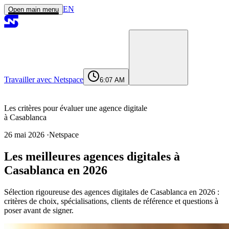
EN
Open main menu
Travailler avec Netspace
6:07 AM
Accueil
Services
Réalisations
Agence
Journal
Contact
contact@netspace.ma
Les critères pour évaluer une agence digitale
à Casablanca
26 mai 2026
·
Netspace
Les critères pour évaluer une agence
Les meilleures agences digitales à
digitale à Casablanca
Casablanca en 2026
Le portfolio : au-delà des logos
La stabilité et la composition de l’équipe
Sélection rigoureuse des agences digitales de Casablanca en 2026 :
La transparence sur la méthode et le
critères de choix, spécialisations, clients de référence et questions à
reporting
poser avant de signer.
La cohérence entre positionnement
affiché et clients réels