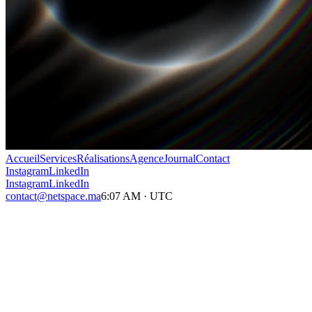
Accueil
Services
Réalisations
Agence
Journal
Contact
Instagram
LinkedIn
Instagram
LinkedIn
contact@netspace.ma
6:07 AM
·
UTC