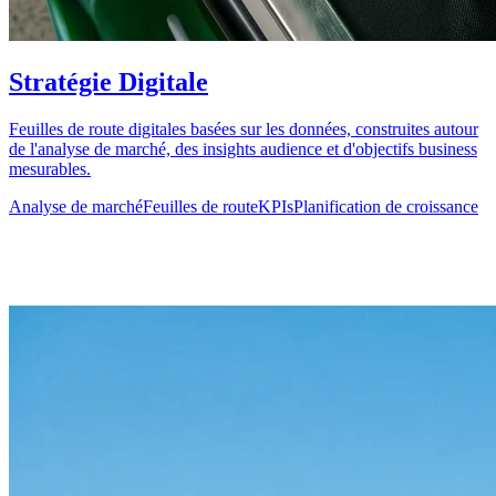
Stratégie Digitale
Feuilles de route digitales basées sur les données, construites autour
de l'analyse de marché, des insights audience et d'objectifs business
mesurables.
Analyse de marché
Feuilles de route
KPIs
Planification de croissance