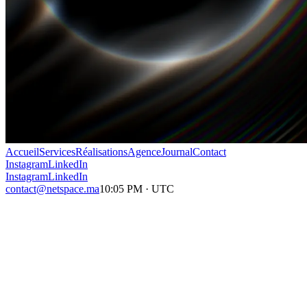
Accueil
Services
Réalisations
Agence
Journal
Contact
Instagram
LinkedIn
Instagram
LinkedIn
contact@netspace.ma
10:05 PM
·
UTC