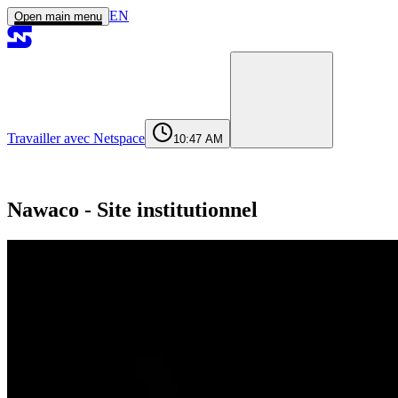
EN
Open main menu
Travailler avec Netspace
10:47 AM
Accueil
Services
Réalisations
Agence
Journal
Contact
contact@netspace.ma
Nawaco - Site institutionnel