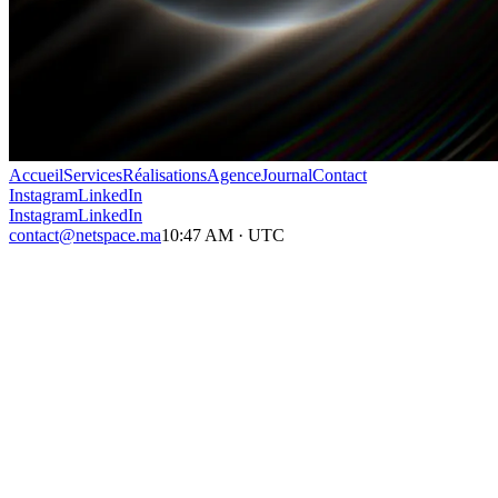
Accueil
Services
Réalisations
Agence
Journal
Contact
Instagram
LinkedIn
Instagram
LinkedIn
contact@netspace.ma
10:47 AM
·
UTC