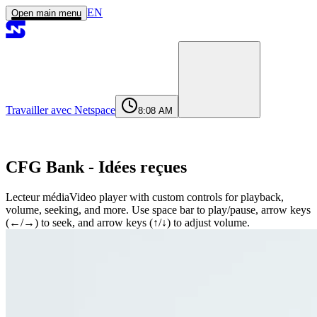
EN
Open main menu
Travailler avec Netspace
8:08 AM
Accueil
Services
Réalisations
Agence
Journal
Contact
contact@netspace.ma
CFG Bank - Idées reçues
Lecteur média
Video player with custom controls for playback,
volume, seeking, and more. Use space bar to play/pause, arrow keys
(←/→) to seek, and arrow keys (↑/↓) to adjust volume.