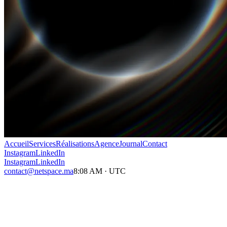
Accueil
Services
Réalisations
Agence
Journal
Contact
Instagram
LinkedIn
Instagram
LinkedIn
contact@netspace.ma
8:08 AM
·
UTC