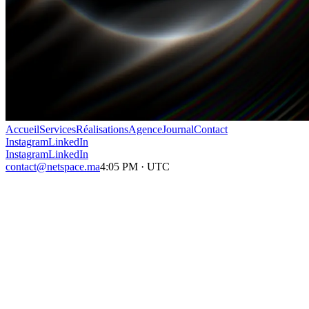
Accueil
Services
Réalisations
Agence
Journal
Contact
Instagram
LinkedIn
Instagram
LinkedIn
contact@netspace.ma
4:05 PM
·
UTC