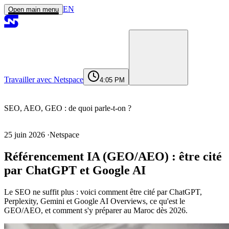
EN
Open main menu
Travailler avec Netspace
4:05 PM
Accueil
Services
Réalisations
Agence
Journal
Contact
contact@netspace.ma
SEO, AEO, GEO : de quoi parle-t-on ?
25 juin 2026
·
Netspace
SEO, AEO, GEO : de quoi parle-t-on ?
Référencement IA (GEO/AEO) : être cité
Pourquoi c’est stratégique maintenant
par ChatGPT et Google AI
Comment se faire citer par les moteurs IA
Ce que ça change pour votre contenu
Le SEO ne suffit plus : voici comment être cité par ChatGPT,
Mesurer sa visibilité IA
Perplexity, Gemini et Google AI Overviews, ce qu'est le
GEO/AEO, et comment s'y préparer au Maroc dès 2026.